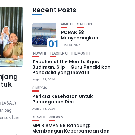
Recent Posts
ADAPTIF
SINERGIS
PORAK 58
Menyenangkan
01
June 18, 2025
INOVATIF
TEACHER OF THE MONTH
Teacher of the Month: Agus
Budiman, S.Ip – Guru Pendidikan
Pancasila yang Inovatif
njang
August 13, 2024
tuk
SINERGIS
Periksa Kesehatan Untuk
Penanganan Dini
g (ASAJ)
August 13, 2024
ar bagi
entuk lain
ADAPTIF
SINERGIS
MPLS SMPN 58 Bandung:
Membangun Kebersamaan dan