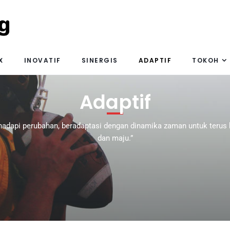
X
INOVATIF
SINERGIS
ADAPTIF
TOKOH
Adaptif
adapi perubahan, beradaptasi dengan dinamika zaman untuk teru
dan maju.”