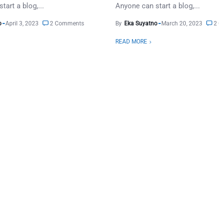
tart a blog,...
Anyone can start a blog,...
o
April 3, 2023
2 Comments
By
Eka Suyatno
March 20, 2023
2
READ MORE