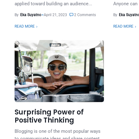
applied toward building an audience...
Anyone can s
By
Eka Suyatno
April 21, 2023
2 Comments
By
Eka Suyatn
READ MORE
READ MORE
Surprising Power of
Positive Thinking
Blogging is one of the most popular ways
to communicate ideas and share content.