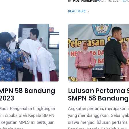
By
Novi Nurhayati
April 16, 2024
0
READ MORE
MPN 58 Bandung
Lulusan Pertama 
2023
SMPN 58 Bandung
Masa Pengenalan Lingkungan
Angkatan pertama, merupakan 
mi dibuka oleh Kepala SMPN
yang membanggakan. Sebanyak
 Kegiatan MPLS ini bertujuan
siswa menjadi lulusan pertam