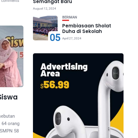
Semangat Baru
 comments
August 12, 2024
BERIMAN
Pembiasaan Sholat
Duha di Sekolah
05
April 27, 2024
Siswa
sebutan
 64 orang
a SMPN 58