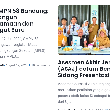
MPN 58 Bandung:
angun
samaan dan
gat Baru
l 12 Juli 2024, SMPN 58
ngawali kegiatan Masa
Lingkungan Sekolah (MPLS)
 pra MPLS...
Asesmen Akhir Je
ati
August 12, 2024
0 comments
(ASAJ) dalam Ben
Sidang Presentasi
Asesmen Sumatif Akhir Jenjan
merupakan penilaian yang digel
peserta didik kelas IX sebagai b
dari Ujian...