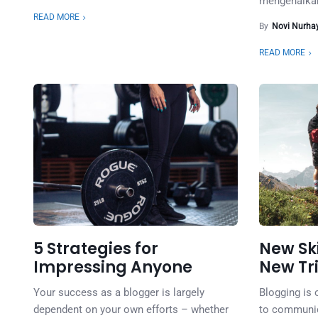
mengenalkan
READ MORE
By
Novi Nurhay
READ MORE
5 Strategies for
New Ski
Impressing Anyone
New Tr
Your success as a blogger is largely
Blogging is
dependent on your own efforts – whether
to communic