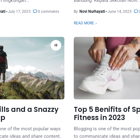
 lingkungan...
Bandung. Kepala Sekolah Novi..
ati
July 17, 2023
0 comments
By
Novi Nurhayati
June 14, 2023
0
READ MORE
lls and a Snazzy
Top 5 Benifits of S
ip
Fitness in 2023
 one of the most popular ways
Blogging is one of the most po
ate ideas and share content.
to communicate ideas and shar